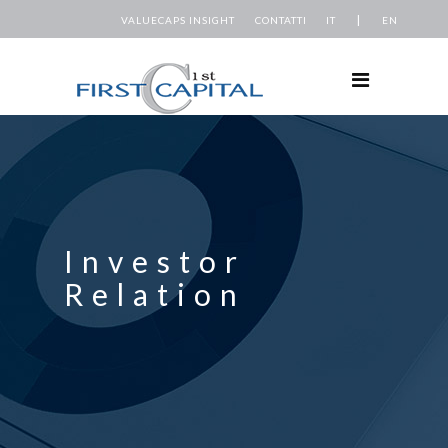
CHI SIAMO
|
VALUECAPS INSIGHT
CONTATTI
IT
EN
COME OPERIAMO
PARTECIPAZIONI
CORPORATE GOVERNANCE
INVESTOR RELATION
SALA STAMPA
Investor
CONTATTI
Relation